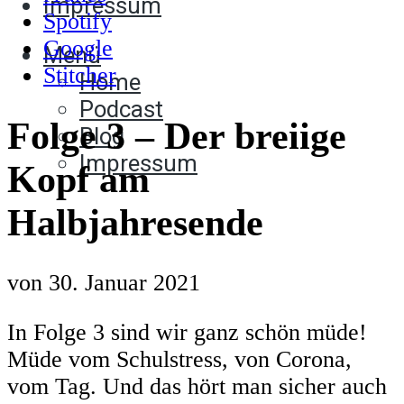
Impressum
Spotify
Google
Menü
Stitcher
Home
Podcast
Folge 3 – Der breiige
Blog
Impressum
Kopf am
Halbjahresende
von
30. Januar 2021
In Folge 3 sind wir ganz schön müde!
Müde vom Schulstress, von Corona,
vom Tag. Und das hört man sicher auch